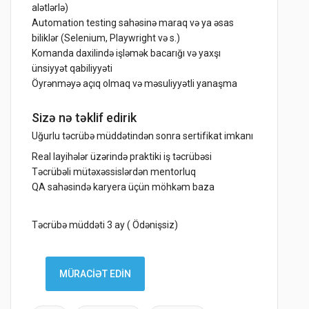
alətlərlə)
Automation testing sahəsinə maraq və ya əsas
biliklər (Selenium, Playwright və s.)
Komanda daxilində işləmək bacarığı və yaxşı
ünsiyyət qabiliyyəti
Öyrənməyə açıq olmaq və məsuliyyətli yanaşma
Sizə nə təklif edirik
Uğurlu təcrübə müddətindən sonra sertifikat imkanı
Real layihələr üzərində praktiki iş təcrübəsi
Təcrübəli mütəxəssislərdən mentorluq
QA sahəsində karyera üçün möhkəm baza
Təcrübə müddəti 3 ay ( Ödənişsiz)
MÜRACİƏT EDİN