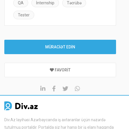
QA
İnternship
Təcrübə
Tester
MÜRACİƏT EDİN
FAVORIT
Div.Az layihəsi Azərbaycanda iş axtaranlar üçün nəzərdə
tutulmuş portaldır. Portalda siz hər hansı bir iş elanı haqqında