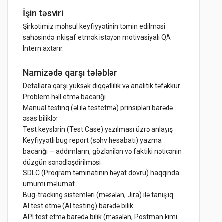
İşin təsviri
Şirkətimiz məhsul keyfiyyətinin təmin edilməsi
sahəsində inkişaf etmək istəyən motivasiyalı QA
Intern axtarır.
Namizədə qarşı tələblər
Detallara qarşı yüksək diqqətlilik və analitik təfəkkür
Problem həll etmə bacarığı
Manual testing (əl ilə testetmə) prinsipləri barədə
əsas biliklər
Test keyslərin (Test Case) yazılması üzrə anlayış
Keyfiyyətli bug report (səhv hesabatı) yazma
bacarığı — addımların, gözlənilən və faktiki nəticənin
düzgün sənədləşdirilməsi
SDLC (Proqram təminatının həyat dövrü) haqqında
ümumi məlumat
Bug-tracking sistemləri (məsələn, Jira) ilə tanışlıq
AI test etmə (AI testing) barədə bilik
API test etmə barədə bilik (məsələn, Postman kimi