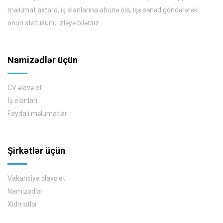
məlumat axtara, iş elanlarına abunə ola, işə sənəd göndərərək
onun statusunu izləyə bilərsiz.
Namizədlər üçün
CV əlavə et
İş elanları
Faydalı məlumatlar
Şirkətlər üçün
Vakansiya əlavə et
Namizədlər
Xidmətlər