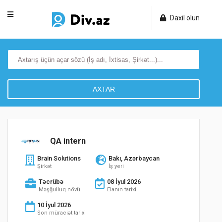
Daxil olun
AXTAR
QA intern
Brain Solutions
Bakı, Azərbaycan
Şirkət
İş yeri
Təcrübə
08 İyul 2026
Məşğulluq növü
Elanın tarixi
10 İyul 2026
Son müraciət tarixi