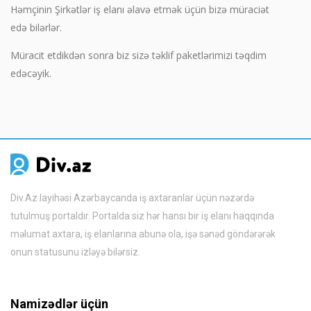
Həmçinin Şirkətlər iş elanı əlavə etmək üçün bizə müraciət
edə bilərlər.
Müracit etdikdən sonra biz sizə təklif paketlərimizi təqdim
edəcəyik.
Div.Az layihəsi Azərbaycanda iş axtaranlar üçün nəzərdə
tutulmuş portaldır. Portalda siz hər hansı bir iş elanı haqqında
məlumat axtara, iş elanlarına abunə ola, işə sənəd göndərərək
onun statusunu izləyə bilərsiz.
Namizədlər üçün