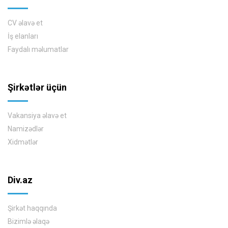
CV əlavə et
İş elanları
Faydalı məlumatlar
Şirkətlər üçün
Vakansiya əlavə et
Namizədlər
Xidmətlər
Div.az
Şirkət haqqında
Bizimlə əlaqə