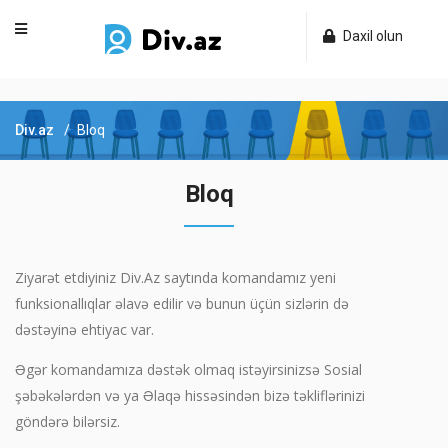
Daxil olun
Div.az
Bloq
Bloq
Ziyarət etdiyiniz Div.Az saytında komandamız yeni
funksionallıqlar əlavə edilir və bunun üçün sizlərin də
dəstəyinə ehtiyac var.
Əgər komandamıza dəstək olmaq istəyirsinizsə Sosial
şəbəkələrdən və ya Əlaqə hissəsindən bizə təkliflərinizi
göndərə bilərsiz.